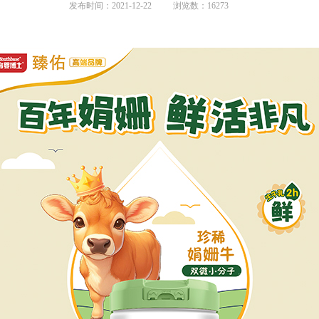
发布时间：2021-12-22
浏览数：16273