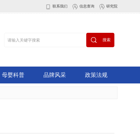
联系我们
信息查询
研究院
搜索
母婴科普
品牌风采
政策法规