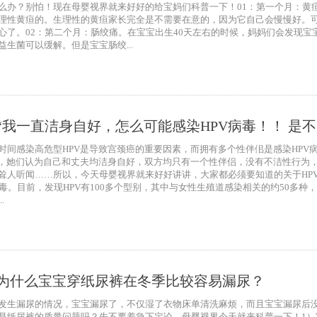
么办？别怕！现在母婴视界就来好好的给宝妈们科普一下！01：第一个月：黄
理性黄疸的。生理性的黄疸家长完全是不需要在意的，因为它自己会慢慢好。
心了。02：第二个月：肠绞痛。在宝宝出生40天左右的时候，妈妈们会发现
生菌可以缓解。但是宝宝肠绞...
我一直洁身自好，怎么可能感染HPV病毒！！ 是不是
时间感染高危型HPV是导致宫颈癌的重要因素，而拥有多个性伴佀是感染HPV
况，她们认为自己和丈夫均洁身自好，双方均只有一个性伴侣，没有不洁性行为，
耸人听闻……所以，今天母婴视界就来好好讲讲，大家都必须要知道的关于HPV的
毒。目前，发现HPV有100多个型别，其中与女性生殖道感染相关的约50多
.
为什么宝宝穿纸尿裤在冬季比较容易漏尿？
发生漏尿的情况，宝宝漏尿了，不仅湿了衣物床单清洗麻烦，而且宝宝漏尿后
是纸尿裤的质量问题吗？先不要着急下定论，母婴视界今天就来科普一下！1