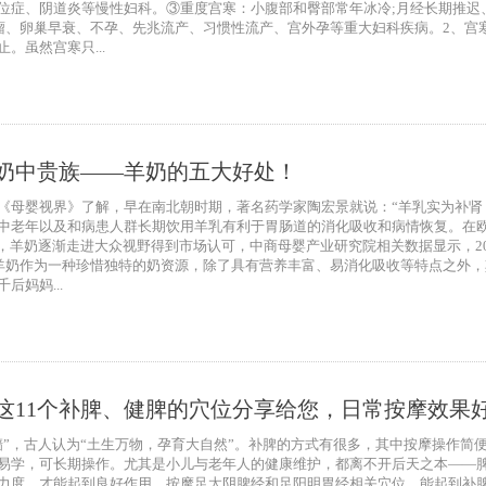
位症、阴道炎等慢性妇科。③重度宫寒：小腹部和臀部常年冰冷;月经长期推迟
肌瘤、卵巢早衰、不孕、先兆流产、习惯性流产、宫外孕等重大妇科疾病。2、宫
。虽然宫寒只...
奶中贵族——羊奶的五大好处！
《母婴视界》了解，早在南北朝时期，著名药学家陶宏景就说：“羊乳实为补肾，
中老年以及和病患人群长期饮用羊乳有利于胃肠道的消化吸收和病情恢复。在欧
，羊奶逐渐走进大众视野得到市场认可，中商母婴产业研究院相关数据显示，20
。羊奶作为一种珍惜独特的奶资源，除了具有营养丰富、易消化吸收等特点之外，
后妈妈...
这11个补脾、健脾的穴位分享给您，日常按摩效果
穑”，古人认为“土生万物，孕育大自然”。补脾的方式有很多，其中按摩操作简
易学，可长期操作。尤其是小儿与老年人的健康维护，都离不开后天之本——
力度，才能起到良好作用。按摩足太阴脾经和足阳明胃经相关穴位，能起到补