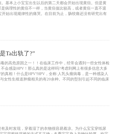
疸。基本上小宝宝出生以后的第二天都会开始出现黄疸。但是黄
可是病理性的黄疸不一样，当黄疸值比较高，或者黄疸一直不退
宝宝开始出现规律性的痛哭。在目前为止，肠绞痛还没有研究出有
Ta出轨了?”
病毒的高危原因之一！！在临床工作中，经常会遇到一些女性体检
不会感染HPV！那么真的是这样吗?考虑到网上有很多信息大多
真相！什么是HPV?HPV，全称:人乳头瘤病毒，是一种感染人
种，与女性生殖道肿瘤相关的有20余种。不同的型别引起不同的临床
没有及时发现，穿着湿了的衣物很容易着凉。为什么宝宝穿纸尿
）宝宝穿戴纸尿裤的方式不正确：冬季宝宝身上衣物比较厚，给宝