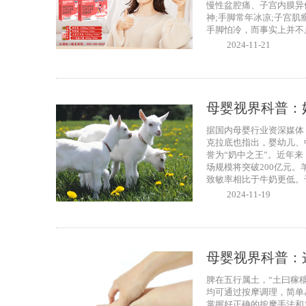
慢性盆腔痛、子宫内膜异
神;手脚常年冰凉;子宫
手脚怕冷，而事实上并不止
2024-11-21
母婴视界科普：
据国内母婴行业资深媒体
克拉底也指出，婴幼儿、
誉为“奶中之王”。近年来
场规模将突破200亿元
致敏率相比于牛奶更低。千
2024-11-19
母婴视界科普：
脾在五行属土，“土曰稼
均可通过按摩调理，简单
掌握好正确的按摩手法和