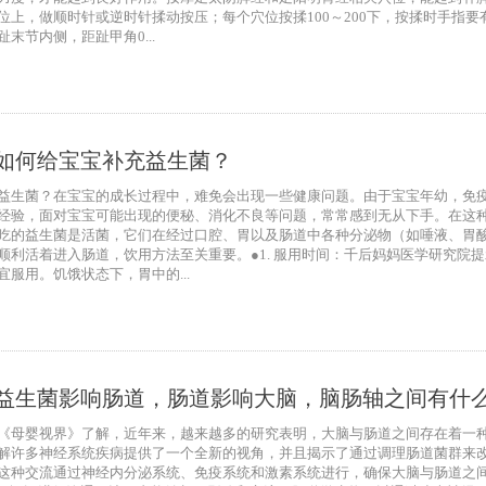
位上，做顺时针或逆时针揉动按压；每个穴位按揉100～200下，按揉时手指要
末节内侧，距趾甲角0...
如何给宝宝补充益生菌？
益生菌？在宝宝的成长过程中，难免会出现一些健康问题。由于宝宝年幼，免
经验，面对宝宝可能出现的便秘、消化不良等问题，常常感到无从下手。在这
吃的益生菌是活菌，它们在经过口腔、胃以及肠道中各种分泌物（如唾液、胃
顺利活着进入肠道，饮用方法至关重要。●1. 服用时间：千后妈妈医学研究院提
服用。饥饿状态下，胃中的...
益生菌影响肠道，肠道影响大脑，脑肠轴之间有什
《母婴视界》了解，近年来，越来越多的研究表明，大脑与肠道之间存在着一
解许多神经系统疾病提供了一个全新的视角，并且揭示了通过调理肠道菌群来
这种交流通过神经内分泌系统、免疫系统和激素系统进行，确保大脑与肠道之