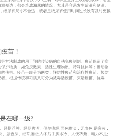
防漏侧边，都会造成漏尿的情况，尤其是容易发生后漏和侧漏。
外，纸尿裤尺寸不合适，或者是纸尿裤使用时间过长没有及时更换
的疫苗！
因等方法制成的用于预防传染病的自动免疫制剂。疫苗保留了病
的保护物质，如免疫激素、活性生理物质、特殊抗体等；当动物
菌的伤害。疫苗一般分为两类：预防性疫苗和治疗性疫苗。预防
患者。根据传统和习惯又可分为减毒活疫苗、灭活疫苗、抗毒
是在哪一级?
、经期浮肿、经期腹泻、偶尔痛经;面色暗淡，无血色;易疲劳，
块、颜色深、经常痛经;入冬后手脚冰冷、大便稀溏、精力不足;