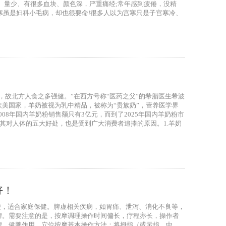
、量少、有很多血块、颜色深，严重痛经;常年感到疲倦，没精
寒虽是妇科小毛病，却也很要命!很多人以为宫寒只是子宫寒冷、
故北方人食之多强健。”在西方号称“医药之父”的希腊医生希波
美国家，羊奶被视为乳中精品，被称为“贵族奶”，营养医学界
08年国内羊奶粉销售额只有3亿元，而到了2025年国内羊奶粉市
其对人体的五大好处，也是受到广大消费者追捧的原因。1.羊奶
好！
便，适合家庭保健。脾虚相关疾病，如胃痛、泄泻、消化不良等，
脾。需要注意的是，按摩调理操作时间偏长，疗程亦长，操作者
脾、健脾作用。穴位按摩基本操作方法：将拇指（或示指、中