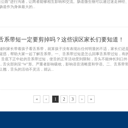
速公路”进行沟通，让两者能够相互影响和交流。肠道微生物可以通过迷走神经
肠道作为身体最大的...
舌系带短一定要剪掉吗？这些误区家长们要知道！
碰到家长带着孩子看舌系带，就算孩子没有表现出任何明显的不适，家长们还
疑惑，帮助大家一起了解舌系带。一、舌系带过短是怎么回事舌系带过短，有
、舌底下正中处的舌系带过短，使舌的正常活动受到限制，舌头不能伸长到口外
，舌尖部则呈“W”形。严重者影响吸吮，影响语音清晰度和学语。二、舌系带
翘，舌头的活动不灵活，就认...
«
‹
1
2
3
›
»