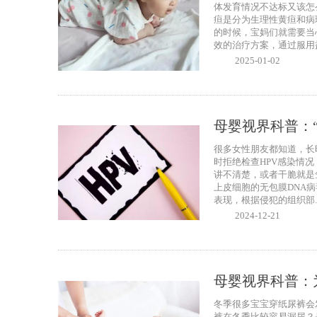
体发育情况不达标又该怎
疸是分为生理性黄疸和病
的时候，宝妈们就需要当
效的治疗方案，通过服用益
2025-01-02
母婴视界科普：“
很多女性朋友都知道，长
时拒绝检查HPV感染情
讲不清楚，或者干脆就是
上皮细胞的无包膜DNA病
表现，根据侵犯的组织部..
2024-12-21
母婴视界科普：
冬季很多宝宝穿纸尿裤会
裤在冬季比较容易漏尿？