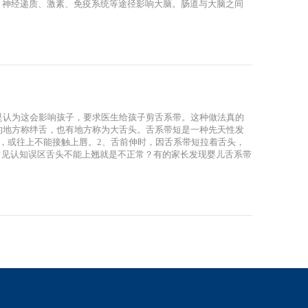
、神经递质、激素、免疫系统等途径影响大脑。肠道与大脑之间
是认为这会影响孩子，要求医生给孩子剪舌系带。这种做法真的
的地方称绊舌，也有地方称为大舌头。舌系带短是一种先天性发
，或往上不能接触上唇。2、舌前伸时，因舌系带短拉着舌头，
常见认知误区舌头不能上翘就是不正常？有的家长发现婴儿舌系带