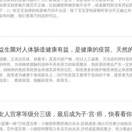
如果宝妈穿戴不规范不正确，比如腰部两侧穿戴不水平，或者腿裆部没有捋起
下：2）给宝宝选择的纸尿裤尺码不合适：除了宝宝穿纸尿裤时穿法不正确之
有码数，我们查看尺码说明可以...
益生菌对人体肠道健康有益，是健康的疫苗、天然
细菌、立克次氏体、病毒等）及其代谢产物，经过人工减毒、灭活或利用转基
的特性。当动物体接触到这种不具伤害力的病原菌后，免疫系统便会产生一定
，动物体的免疫系统便会依循其原有的记忆，制造更多的保护物质来阻止病原
防，接受者为健康个体或新生儿；治疗性疫苗主要用于患病的个体，接受者为
苗）、载体疫苗、核酸疫苗等。疫苗无...
女人宫寒等级分三级，最后成为子·宫·癌，快看看你
你是哪一级?①轻度宫寒：小腹部和臀部偶尔冰冷;容易感冒;偶尔月经量少或错后
痛。②中度宫寒：小腹部和臀部入冬后开始冰凉;月经易延期或量少、有少量血