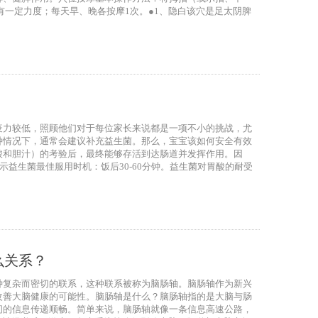
有一定力度；每天早、晚各按摩1次。●1、隐白该穴是足太阴脾
疫力较低，照顾他们对于每位家长来说都是一项不小的挑战，尤
种情况下，通常会建议补充益生菌。那么，宝宝该如何安全有效
酸和胆汁）的考验后，最终能够存活到达肠道并发挥作用。因
示益生菌最佳服用时机：饭后30-60分钟。益生菌对胃酸的耐受
么关系？
种复杂而密切的联系，这种联系被称为脑肠轴。脑肠轴作为新兴
改善大脑健康的可能性。脑肠轴是什么？脑肠轴指的是大脑与肠
间的信息传递顺畅。简单来说，脑肠轴就像一条信息高速公路，