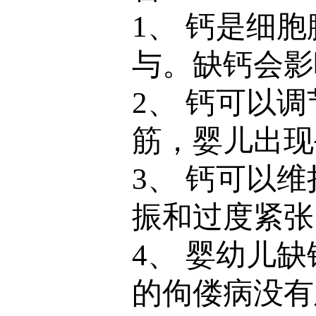
1、 钙是细
与。缺钙会影
2、 钙可以
筋，婴儿出现
3、 钙可以
振和过度紧张
4、 婴幼儿
的佝偻病没有