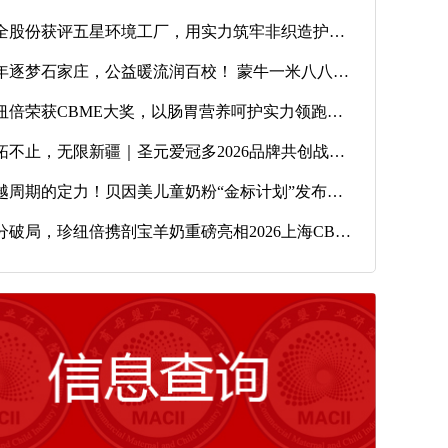
优全股份获评五星环境工厂，用实力筑牢非织造护理安全基底
少年逐梦石家庄，公益暖流润百校！ 蒙牛一米八八青少年篮球赛石家庄站圆满落幕， 热血点燃少年力
珍纽倍荣获CBME大奖，以肠胃营养呵护实力领跑剖宝羊奶粉赛道！
开拓不止，无限新疆｜圣元爱冠多2026品牌共创战略发布会圆满落幕！
穿越周期的定力！贝因美儿童奶粉“金标计划”发布会三箭齐发，助力母婴渠道破局经营
细分破局，珍纽倍携剖宝羊奶重磅亮相2026上海CBME