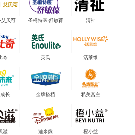
·艾贝可
圣桐特医·舒敏葆
清祉
比奇
英氏
活莱维
来成长
金牌搭档
私美宫主
贝滋
迪米熊
橙小益