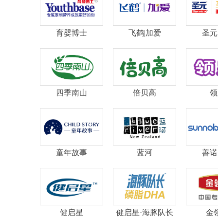
育婴博士
飞鹤|加爱
圣元
四季南山
倍贝高
领
童年故事
蓝河
善诺
健启星
健启星·海豚队长
金