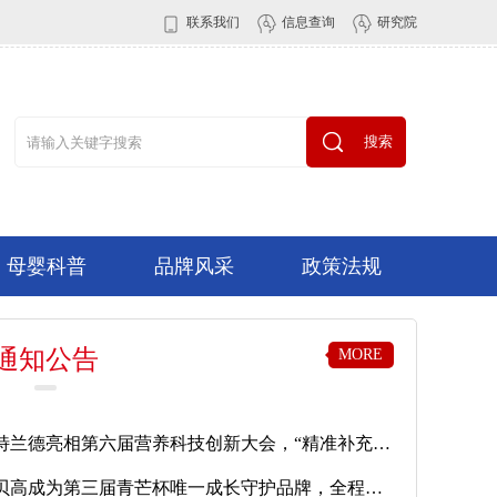
联系我们
信息查询
研究院
搜索
母婴科普
品牌风采
政策法规
通知公告
MORE
诺特兰德亮相第六届营养科技创新大会，“精准补充”成儿童营养新共识
倍贝高成为第三届青芒杯唯一成长守护品牌，全程助力青少年自信表达