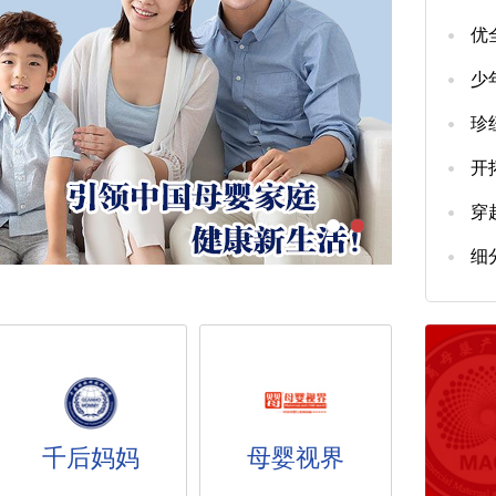
千后妈妈
母婴视界