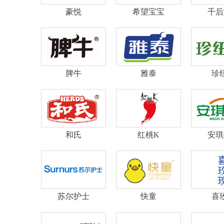
豪悦
希望宝宝
千后
脾牛
雅泰
珍
和氏
红桃K
安琪
苏尔护士
快童
喜