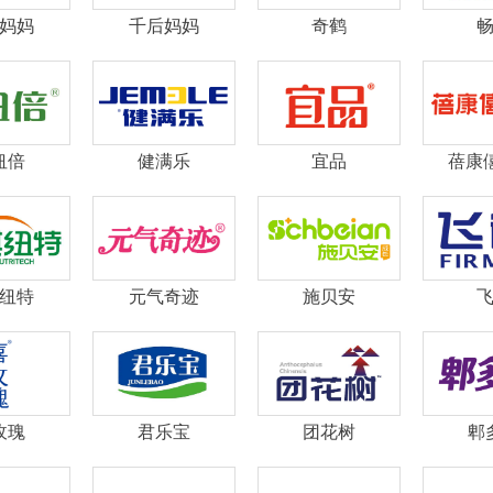
妈妈
千后妈妈
奇鹤
纽倍
健满乐
宜品
蓓康
纽特
元气奇迹
施贝安
玫瑰
君乐宝
团花树
郫