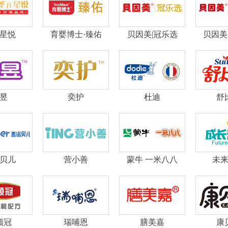
星悦
育婴博士·臻佑
贝因美|冠乐选
贝因美
昱
奕护
杜迪
舒
贝儿
营小善
蒙牛 一米八八
未
领冠
瑞哺恩
膳美嘉
康