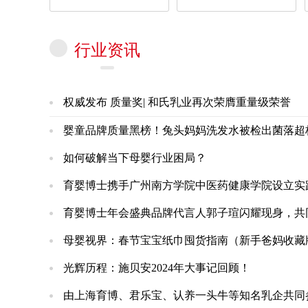
行业资讯
权威发布 质量奖| 和氏乳业再次荣膺重量级荣誉
婴童品牌质量黑榜！兔头妈妈洗发水被检出菌落超标4
如何破解当下母婴行业困局？
育婴博士携手广州南方学院中医药健康学院设立实
育婴博士年会盛典品牌代言人郭子瑄闪耀现身，共
母婴视界：春节宝宝纸巾囤货指南（新手爸妈收藏
光辉历程：施贝安2024年大事记回顾！
由上海育博、君乐宝、认养一头牛等知名乳企共同参与起草