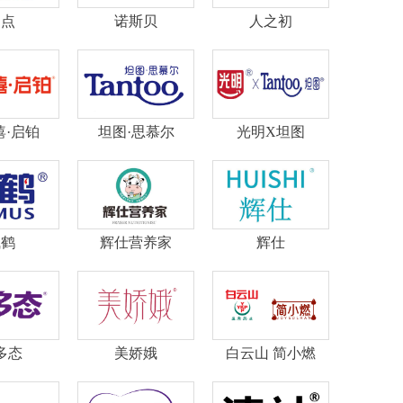
畅点
诺斯贝
人之初
僖·启铂
坦图·思慕尔
光明X坦图
飞鹤
辉仕营养家
辉仕
多态
美娇娥
白云山 简小燃