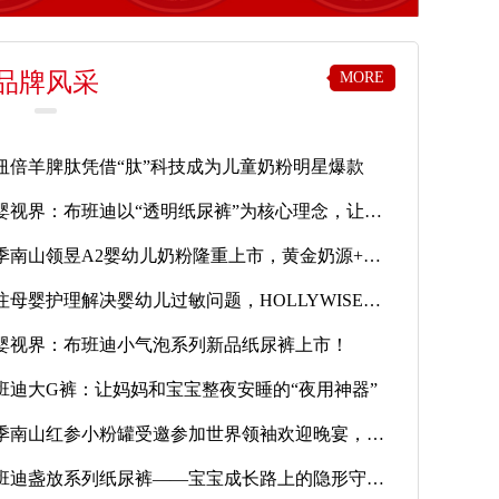
品牌风采
MORE
纽倍羊脾肽凭借“肽”科技成为儿童奶粉明星爆款
母婴视界：布班迪以“透明纸尿裤”为核心理念，让宝妈育儿安心无忧！
四季南山领昱A2婴幼儿奶粉隆重上市，黄金奶源+科学配方，成就宝宝卓越成长力！
专注母婴护理解决婴幼儿过敏问题，HOLLYWISE活莱维值得信赖！
婴视界：布班迪小气泡系列新品纸尿裤上市！
班迪大G裤：让妈妈和宝宝整夜安睡的“夜用神器”
四季南山红参小粉罐受邀参加世界领袖欢迎晚宴，获国际赞誉！
布班迪盏放系列纸尿裤——宝宝成长路上的隐形守护者